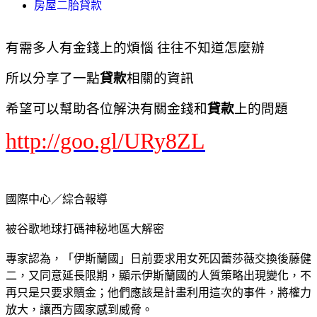
房屋二胎貸款
有需多人有金錢上的煩惱 往往不知道怎麼辦
所以分享了一點
貸款
相關的資訊
希望可以幫助各位解決有關金錢和
貸款
上的問題
http://goo.gl/URy8ZL
國際中心／綜合報導
被谷歌地球打碼神秘地區大解密
專家認為，「伊斯蘭國」日前要求用女死囚蕾莎薇交換後藤健
二，又同意延長限期，顯示伊斯蘭國的人質策略出現變化，不
再只是只要求贖金；他們應該是計畫利用這次的事件，將權力
放大，讓西方國家感到威脅。