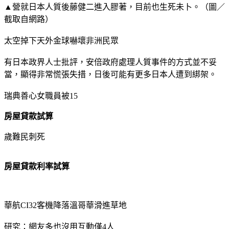
▲營就日本人質後藤健二進入膠著，目前也生死未卜。（圖／
截取自網路）
太空掉下天外金球嚇壞非洲民眾
有日本政界人士批評，安倍政府處理人質事件的方式並不妥
當，顯得非常慌張失措，日後可能有更多日本人遭到綁架。
瑞典善心女職員被15
房屋貸款試算
歲難民刺死
房屋貸款利率試算
華航CI32客機降落溫哥華滑進草地
研究：網友多也沒用互動僅4人