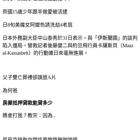
奈國15歲少年跟羊做愛被活逮
日8旬美魔女阿嬤色誘洗劫4老翁
日本外務副大臣中山泰秀於31日表示，與「伊斯蘭國」的談判
陷入僵局，營救記者後藤健二與約旦飛行員卡薩斯貝（Maaz
al-Kassasbeh）的行動連日來毫無進展。
父子雙亡葬禮卻誤放A片
為何爸
房屋抵押貸款能貸多少
媽會打我？教宗：因為..
星巴克錄取自閉症男變跳舞咖啡師