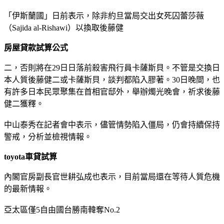
「伊斯蘭國」日前表示，除非約旦當局交出女死囚蕾莎薇
（Sajida al-Rishawi）以換取後藤健
房屋貸款試算公式
二，否則將在29日日落前殺害飛行員卡薩斯貝。不管是交換日
本人質後藤健二或卡薩斯貝，談判都陷入膠著。30日晚間，也
有許多日本民眾聚集在首相官邸外，舉辦燭光晚會，祈求後藤
健二獲釋。
中山泰秀在記者會中表示，儘管情勢陷入僵局，仍會持續保持
警戒，分析並檢視情報。
toyota車貸試算
內閣官房副長官世耕弘成也表示，目前當局還在等待人質危機
的最新情報。
亞太區僅5自由國台勝南韓奪No.2