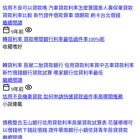
信用不良可以貸款嗎
汽車貸款利率怎麼算
國泰人壽保單貸款
貸款利率比較
新竹證件借款
買車 頭期款 刷卡
台北借錢
繼續閱讀
9年前
轉貸利率 貸款哪間銀行利率最低過件率100%呢
收藏嗜好
轉貸利率
房屋二胎貸款銀行
信用貸款利率
買中古車貸款利率
新竹借錢
銀行貸款試算
哪家銀行信貸利率最低
繼續閱讀
9年前
信用不良機車貸款 如何申請快速貸款過件率高哪間推薦
小說連載
債務整合
玉山銀行信用貸款利率
房屋貸款試算表
花蓮哪裡可
以借錢
地下錢莊借錢 證件
華南銀行小額信貸
青年房貸貸款
繼續閱讀