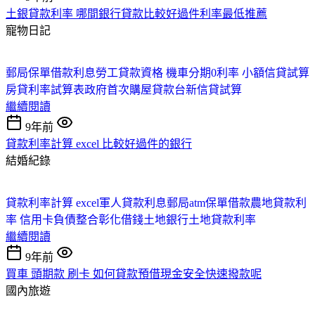
土銀貸款利率 哪間銀行貸款比較好過件利率最低推薦
寵物日記
郵局保單借款利息
勞工貸款資格
機車分期0利率
小額信貸試算
房貸利率試算表
政府首次購屋貸款
台新信貸試算
繼續閱讀
9年前
貸款利率計算 excel 比較好過件的銀行
結婚紀錄
貸款利率計算 excel
軍人貸款利息
郵局atm保單借款
農地貸款利
率
信用卡負債整合
彰化借錢
土地銀行土地貸款利率
繼續閱讀
9年前
買車 頭期款 刷卡 如何貸款預借現金安全快速撥款呢
國內旅遊