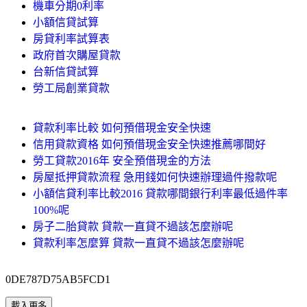
機車分期0利率
小額信貸試算
房貸利率試算表
政府首次購屋貸款
台新信貸試算
勞工局創業貸款
貸款利率比較 如何預借現金安全快速
信用貸款資格 如何預借現金安全快速推薦哪間好
勞工貸款2016年 安全預借現金的方法
房屋抵押貸款流程 急用錢如何快速辦理過件撥款呢
小額信貸利率比較2016 貸款哪間銀行利率最低過件率
100%呢
房子二胎貸款 貸款一直貸不過該怎麼辦呢
貸款利率怎麼算 貸款一直貸不過該怎麼辦呢
0DE787D75AB5FCD1
載入更多