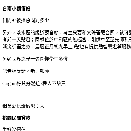
台南小額借錢
側開97被攔急問罰多少
另外，淡水區的緣道觀音廟，考生只要和文殊菩薩合照，就可
考前一天點燈；同樣位於中和區的無極宮，則供奉至聖先師孔子
消災祈福之效，農曆正月初九早上9點也有提供點智慧燈等服
另類世界之光一張圖懂學生多慘
記者張暐珩／新北報導
Gogoro好炫好潮這7種人不該買
網美愛比讚數男：人
桃園民間貸款
生好沒價值