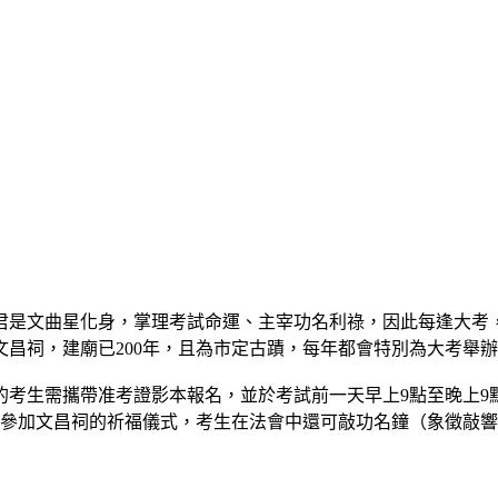
君是文曲星化身，掌理考試命運、主宰功名利祿，因此每逢大考
文昌祠，建廟已200年，且為市定古蹟，每年都會特別為大考舉
的考生需攜帶准考證影本報名，並於考試前一天早上9點至晚上
可參加文昌祠的祈福儀式，考生在法會中還可敲功名鐘（象徵敲