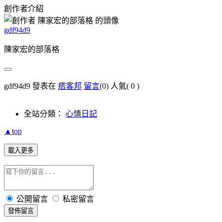
創作者介紹
gdf94d9
陳家宏的部落格
gdf94d9 發表在
痞客邦
留言
(0)
人氣(
0
)
全站分類：
心情日記
▲top
載入更多
公開留言
私密留言
發佈留言