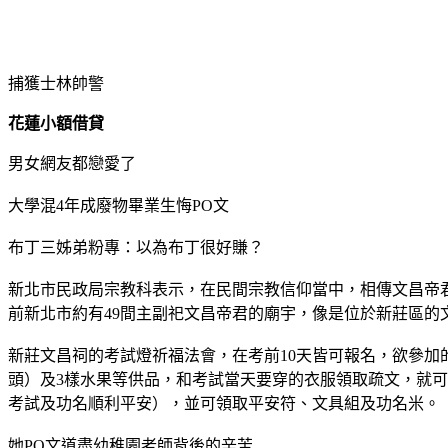
捕獲士林帥警
花蓮小額借貸
男女網友都戀愛了
大學混4年成廢物畢業生悔PO文
布丁三姊弟粉專：以為布丁很好賺？
新北市民政局宗教科表示，在民間宗教信仰當中，相傳文昌帝
前新北市約有49間主副祀文昌帝君的廟宇，像是位於新莊區的
新莊文昌祠的考試燈祈福法會，在考前10天皆可報名，欲參加
頭）及3樣水果等供品，和考試當天要穿的衣服領取疏文，就
考試及功名順利平安），並可領取平安符、文具組及功名米。
她PO文道盡幼稚園老師背後的辛苦