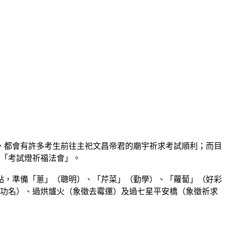
，都會有許多考生前往主祀文昌帝君的廟宇祈求考試順利；而目
辦「考試燈祈福法會」。
9點，準備「蔥」（聰明）、「芹菜」（勤學）、「蘿蔔」（好彩
響功名）、過烘爐火（象徵去霉運）及過七星平安橋（象徵祈求