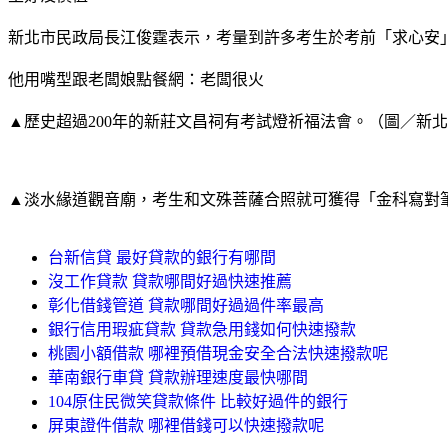
新北市民政局長江俊霆表示，考量到許多考生於考前「求心安
他用嘴型跟老闆娘點餐網：老闆很火
▲歷史超過200年的新莊文昌祠有考試燈祈福法會。（圖／新
▲淡水緣道觀音廟，考生和文殊菩薩合照就可獲得「金科寫對
台新信貸 最好貸款的銀行有哪間
沒工作貸款 貸款哪間好過快速推薦
彰化借錢管道 貸款哪間好過過件率最高
銀行信用瑕疵貸款 貸款急用錢如何快速撥款
桃園小額借款 哪裡預借現金安全合法快速撥款呢
華南銀行車貸 貸款辦理速度最快哪間
104原住民微笑貸款條件 比較好過件的銀行
屏東證件借款 哪裡借錢可以快速撥款呢