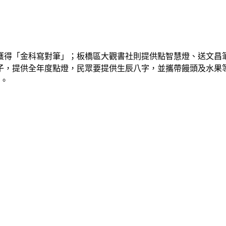
獲得「金科寫對筆」；板橋區大觀書社則提供點智慧燈、送文昌
，提供全年度點燈，民眾要提供生辰八字，並攜帶饅頭及水果等
務。