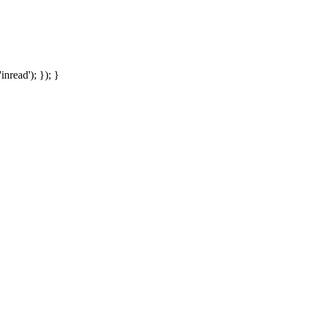
read'); }); }