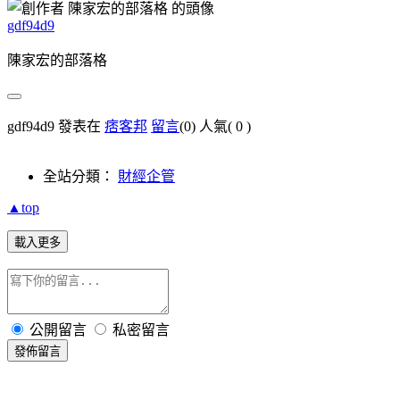
gdf94d9
陳家宏的部落格
gdf94d9 發表在
痞客邦
留言
(0)
人氣(
0
)
全站分類：
財經企管
▲top
載入更多
公開留言
私密留言
發佈留言