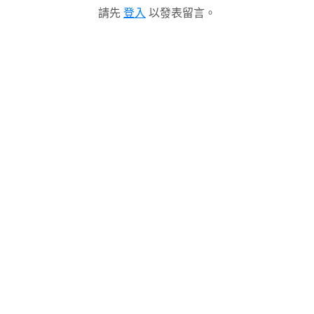
請先
登入
以發表留言。