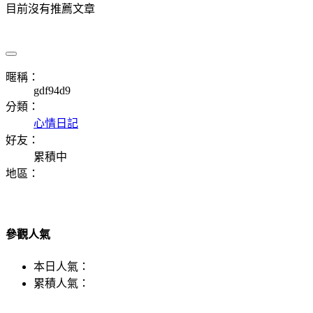
目前沒有推薦文章
暱稱：
gdf94d9
分類：
心情日記
好友：
累積中
地區：
參觀人氣
本日人氣：
累積人氣：