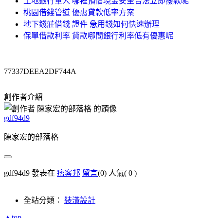
土地銀行軍人 哪裡預借現金安全合法立即撥款呢
桃園借錢管道 優惠貸款低率方案
地下錢莊借錢 證件 急用錢如何快速辦理
保單借款利率 貸款哪間銀行利率低有優惠呢
77337DEEA2DF744A
創作者介紹
gdf94d9
陳家宏的部落格
gdf94d9 發表在
痞客邦
留言
(0)
人氣(
0
)
全站分類：
裝潢設計
▲top